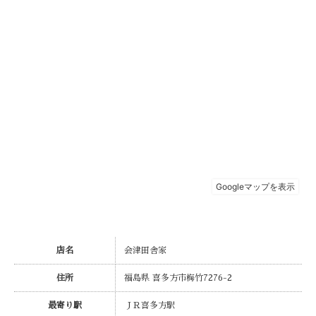
店名
会津田舎家
住所
福島県 喜多方市梅竹7276-2
最寄り駅
ＪＲ喜多方駅