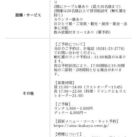
り
2階にテーブル席あり（最大30名様まで）
2階席は20名様以上で貸切相談可（繁忙期を
設備・サービス
除く）
カウンター席あり
おひとり様・ご家族・観光・接待・宴会・法
事に対応
飲み放題付きコースあり（要予約）
【ご予約について】
当日のご予約は、お電話（0241-23-2774）
でお問い合わせください。
繁忙期のランチ予約は、11:00来店のみ承り
ます。
夜は予約状況により、17:00開始と19:30開
始の二部制・2時間制となる場合がありま
す。
【営業時間】
昼 11:00～14:00（ラストオーダー13:45）
夜 17:00～22:00（料理・ドリンクともラス
その他
トオーダー21:30）
【ご予算】
ランチ 1,000～3,000円
ディナー 4,000円～
【最新メニュー・コース・ネット予約】
https://aizu-inakaya.owst.jp/
【喫煙について】