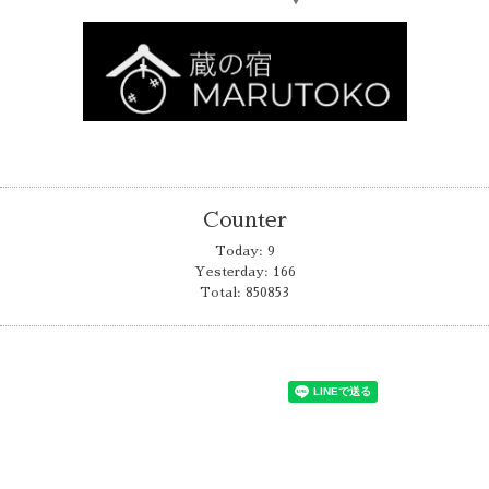
▼
Counter
Today:
9
Yesterday:
166
Total:
850853